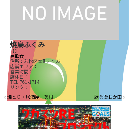
焼鳥ふくみ
【】
＃飲食
住所：若松区本町2-4-23
店舗エリア：
営業時間：
店休日：
TEL:761-1714
リンク：
«
焼とり・居酒屋 美柑
飲兵衛おか田
»