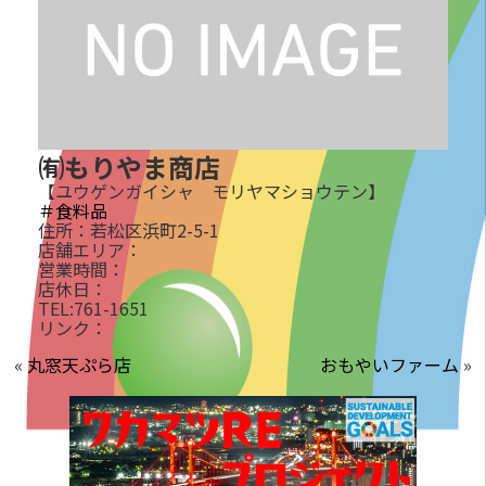
㈲もりやま商店
【ユウゲンガイシャ モリヤマショウテン】
＃食料品
住所：若松区浜町2-5-1
店舗エリア：
営業時間：
店休日：
TEL:761-1651
リンク：
«
丸窓天ぷら店
おもやいファーム
»