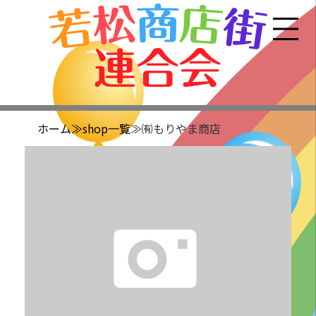
ホーム
≫shop一覧
≫㈲もりやま商店