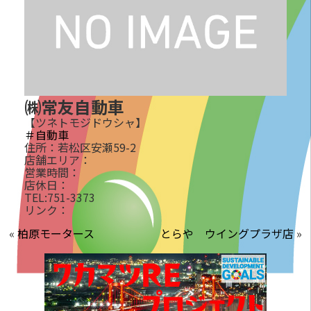
㈱常友自動車
【ツネトモジドウシャ】
＃自動車
住所：若松区安瀬59-2
店舗エリア：
営業時間：
店休日：
TEL:751-3373
リンク：
«
柏原モータース
とらや ウイングプラザ店
»