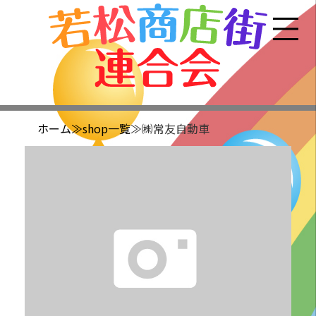
ホーム
≫shop一覧
≫㈱常友自動車