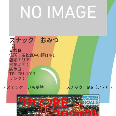
スナック おみつ
【】
＃飲食
住所：若松区中川町14-1
店舗エリア：
営業時間：
店休日：
TEL:761-1013
リンク：
«
スナック いも夢詩
スナック ate（アテ）
»