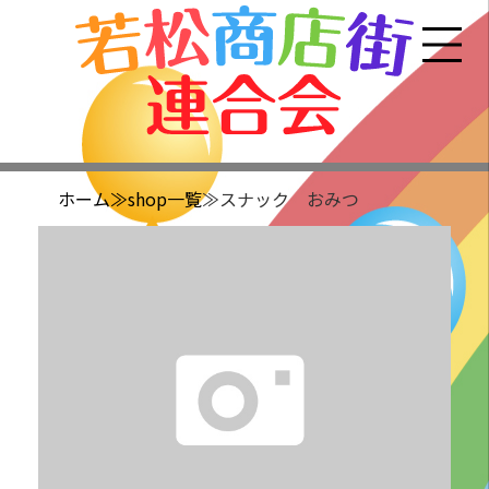
ホーム
≫shop一覧
≫スナック おみつ